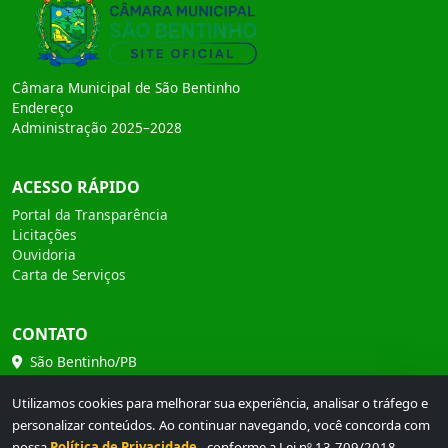
Câmara Municipal de São Bentinho
Endereço
Administração 2025–2028
ACESSO RÁPIDO
Portal da Transparência
Licitações
Ouvidoria
Carta de Serviços
CONTATO
São Bentinho/PB
(83) 99966-3000
Utilizamos cookies para melhorar sua experiência, analisar o tráfego e
personalizar conteúdos. Ao continuar navegando, você concorda com
diogenesaugusto@icloud.com.br
nossa
Política de Privacidade
, conforme a Lei nº 13.709/2018