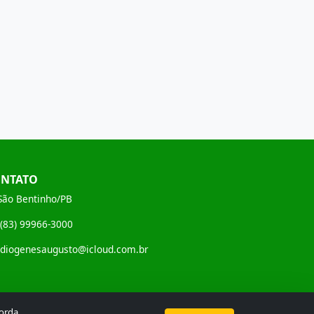
NTATO
São Bentinho/PB
(83) 99966-3000
diogenesaugusto@icloud.com.br
corda