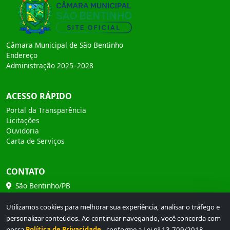
Câmara Municipal de São Bentinho
Endereço
Administração 2025–2028
ACESSO RÁPIDO
Portal da Transparência
Licitações
Ouvidoria
Carta de Serviços
CONTATO
São Bentinho/PB
(83) 99966-3000
Utilizamos cookies para melhorar sua experiência, analisar o tráfego e
personalizar conteúdos. Ao continuar navegando, você concorda com
diogenesaugusto@icloud.com.br
nossa
Política de Privacidade
, conforme a Lei nº 13.709/2018