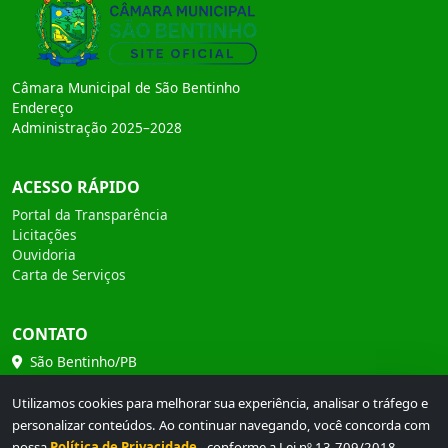
Câmara Municipal de São Bentinho
Endereço
Administração 2025–2028
ACESSO RÁPIDO
Portal da Transparência
Licitações
Ouvidoria
Carta de Serviços
CONTATO
São Bentinho/PB
(83) 99966-3000
Utilizamos cookies para melhorar sua experiência, analisar o tráfego e
personalizar conteúdos. Ao continuar navegando, você concorda com
diogenesaugusto@icloud.com.br
nossa
Política de Privacidade
, conforme a Lei nº 13.709/2018